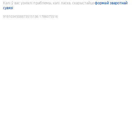
Калі ў вас узніклі праблемы, калі ласка, скарыстайце
формай зваротнай
сувязі
9181034508873515136
:
1786075516