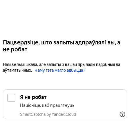
Пацвердзіце, што запыты адпраўлялі вы, а
не робат
Нам вельмі шкада, але запыты з вашай прылады падобныя да
аўтаматычных.
Чаму гэта магло адбыцца?
Я не робат
Націсніце, каб працягнуць
SmartCaptcha by Yandex Cloud