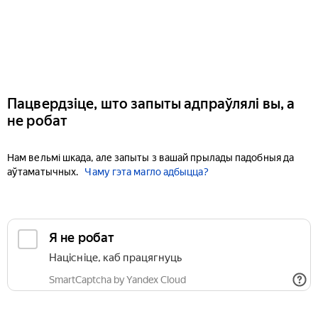
Пацвердзіце, што запыты адпраўлялі вы, а
не робат
Нам вельмі шкада, але запыты з вашай прылады падобныя да
аўтаматычных.
Чаму гэта магло адбыцца?
Я не робат
Націсніце, каб працягнуць
SmartCaptcha by Yandex Cloud