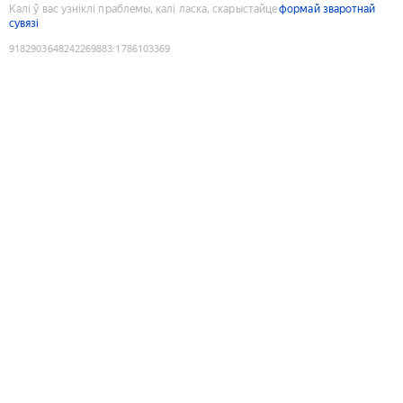
Калі ў вас узніклі праблемы, калі ласка, скарыстайце
формай зваротнай
сувязі
9182903648242269883
:
1786103369