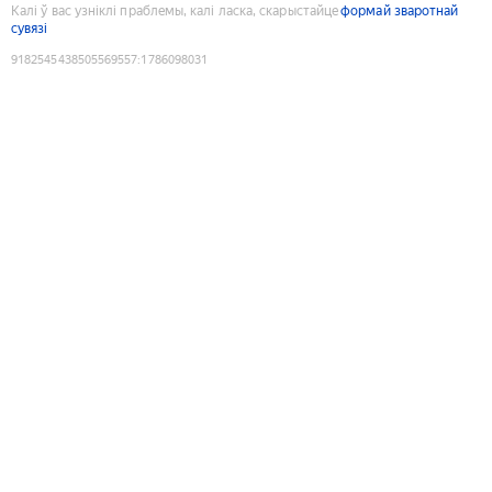
Калі ў вас узніклі праблемы, калі ласка, скарыстайце
формай зваротнай
сувязі
9182545438505569557
:
1786098031