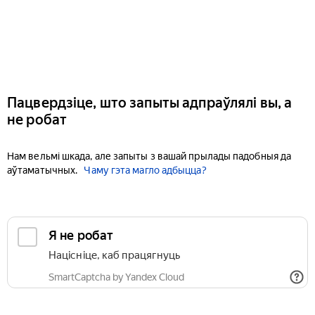
Пацвердзіце, што запыты адпраўлялі вы, а
не робат
Нам вельмі шкада, але запыты з вашай прылады падобныя да
аўтаматычных.
Чаму гэта магло адбыцца?
Я не робат
Націсніце, каб працягнуць
SmartCaptcha by Yandex Cloud