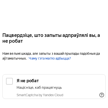
Пацвердзіце, што запыты адпраўлялі вы, а
не робат
Нам вельмі шкада, але запыты з вашай прылады падобныя да
аўтаматычных.
Чаму гэта магло адбыцца?
Я не робат
Націсніце, каб працягнуць
SmartCaptcha by Yandex Cloud