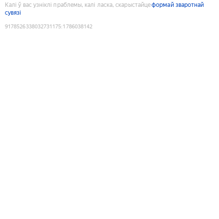
Калі ў вас узніклі праблемы, калі ласка, скарыстайце
формай зваротнай
сувязі
9178526338032731175
:
1786038142