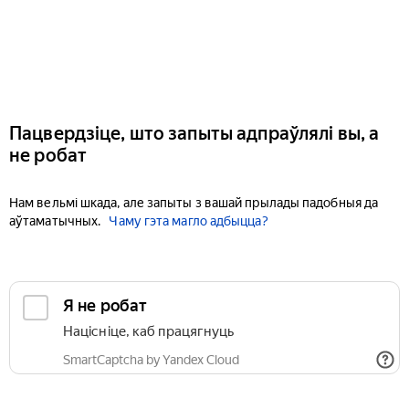
Пацвердзіце, што запыты адпраўлялі вы, а
не робат
Нам вельмі шкада, але запыты з вашай прылады падобныя да
аўтаматычных.
Чаму гэта магло адбыцца?
Я не робат
Націсніце, каб працягнуць
SmartCaptcha by Yandex Cloud