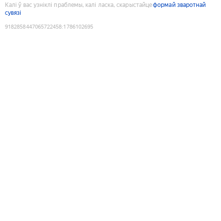
Калі ў вас узніклі праблемы, калі ласка, скарыстайце
формай зваротнай
сувязі
9182858447065722458
:
1786102695