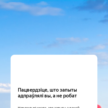
Пацвердзіце, што запыты
адпраўлялі вы, а не робат