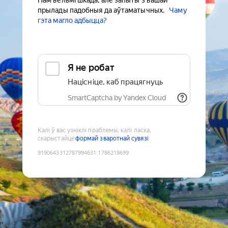
Нам вельмі шкада, але запыты з вашай
прылады падобныя да аўтаматычных.
Чаму
гэта магло адбыцца?
Я не робат
Націсніце, каб працягнуць
SmartCaptcha by Yandex Cloud
Калі ў вас узніклі праблемы, калі ласка,
скарыстайце
формай зваротнай сувязі
9190643312787994631
:
1786218699