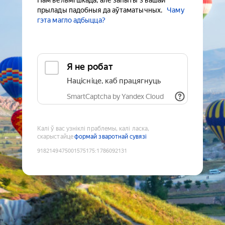
Нам вельмі шкада, але запыты з вашай
прылады падобныя да аўтаматычных.
Чаму
гэта магло адбыцца?
Я не робат
Націсніце, каб працягнуць
SmartCaptcha by Yandex Cloud
Калі ў вас узніклі праблемы, калі ласка,
скарыстайце
формай зваротнай сувязі
9182149475001575175
:
1786092131