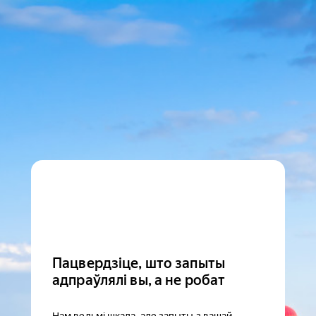
Пацвердзіце, што запыты
адпраўлялі вы, а не робат