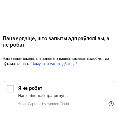
Пацвердзіце, што запыты адпраўлялі вы, а
не робат
Нам вельмі шкада, але запыты з вашай прылады падобныя да
аўтаматычных.
Чаму гэта магло адбыцца?
Я не робат
Націсніце, каб працягнуць
SmartCaptcha by Yandex Cloud