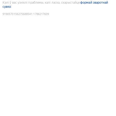
Калі ў вас узніклі праблемы, калі ласка, скарыстайце
формай зваротнай
сувязі
9190570156275688541
:
1786217609