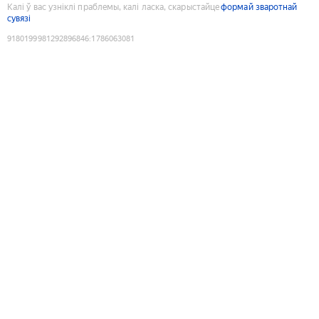
Калі ў вас узніклі праблемы, калі ласка, скарыстайце
формай зваротнай
сувязі
9180199981292896846
:
1786063081