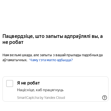
Пацвердзіце, што запыты адпраўлялі вы, а
не робат
Нам вельмі шкада, але запыты з вашай прылады падобныя да
аўтаматычных.
Чаму гэта магло адбыцца?
Я не робат
Націсніце, каб працягнуць
SmartCaptcha by Yandex Cloud