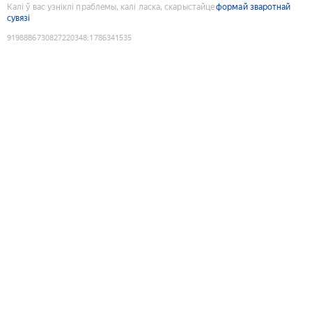
Калі ў вас узніклі праблемы, калі ласка, скарыстайце
формай зваротнай
сувязі
9198886730827220348
:
1786341535