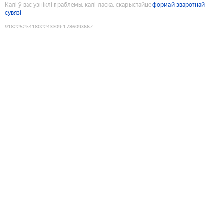
Калі ў вас узніклі праблемы, калі ласка, скарыстайце
формай зваротнай
сувязі
9182252541802243309
:
1786093667