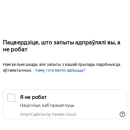
Пацвердзіце, што запыты адпраўлялі вы, а
не робат
Нам вельмі шкада, але запыты з вашай прылады падобныя да
аўтаматычных.
Чаму гэта магло адбыцца?
Я не робат
Націсніце, каб працягнуць
SmartCaptcha by Yandex Cloud