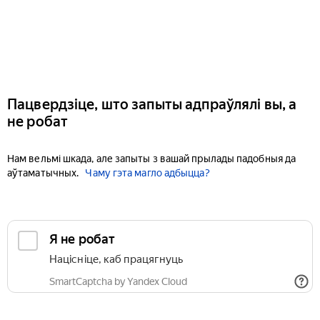
Пацвердзіце, што запыты адпраўлялі вы, а
не робат
Нам вельмі шкада, але запыты з вашай прылады падобныя да
аўтаматычных.
Чаму гэта магло адбыцца?
Я не робат
Націсніце, каб працягнуць
SmartCaptcha by Yandex Cloud