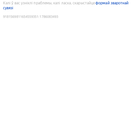
Калі ў вас узніклі праблемы, калі ласка, скарыстайце
формай зваротнай
сувязі
9181569811654559351
:
1786083493