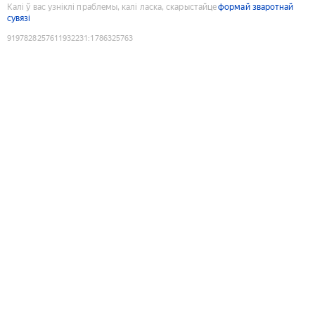
Калі ў вас узніклі праблемы, калі ласка, скарыстайце
формай зваротнай
сувязі
9197828257611932231
:
1786325763