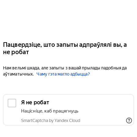
Пацвердзіце, што запыты адпраўлялі вы, а
не робат
Нам вельмі шкада, але запыты з вашай прылады падобныя да
аўтаматычных.
Чаму гэта магло адбыцца?
Я не робат
Націсніце, каб працягнуць
SmartCaptcha by Yandex Cloud