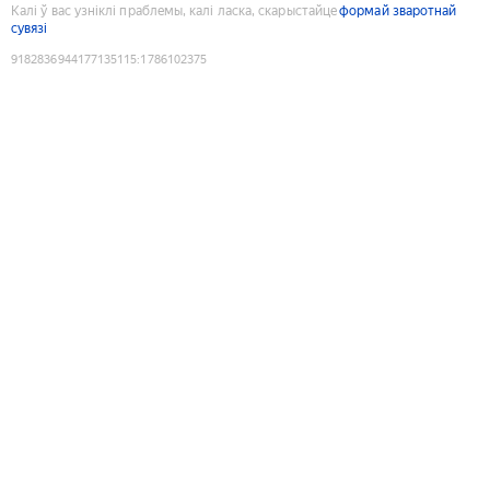
Калі ў вас узніклі праблемы, калі ласка, скарыстайце
формай зваротнай
сувязі
9182836944177135115
:
1786102375