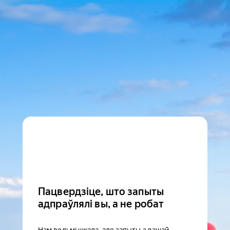
Пацвердзіце, што запыты
адпраўлялі вы, а не робат