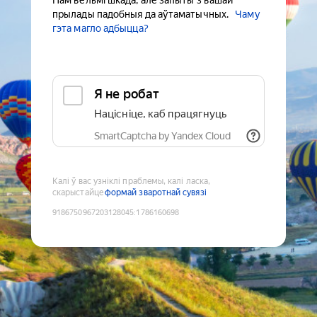
Нам вельмі шкада, але запыты з вашай
прылады падобныя да аўтаматычных.
Чаму
гэта магло адбыцца?
Я не робат
Націсніце, каб працягнуць
SmartCaptcha by Yandex Cloud
Калі ў вас узніклі праблемы, калі ласка,
скарыстайце
формай зваротнай сувязі
9186750967203128045
:
1786160698