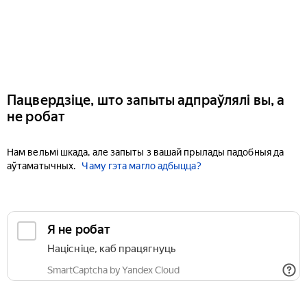
Пацвердзіце, што запыты адпраўлялі вы, а
не робат
Нам вельмі шкада, але запыты з вашай прылады падобныя да
аўтаматычных.
Чаму гэта магло адбыцца?
Я не робат
Націсніце, каб працягнуць
SmartCaptcha by Yandex Cloud