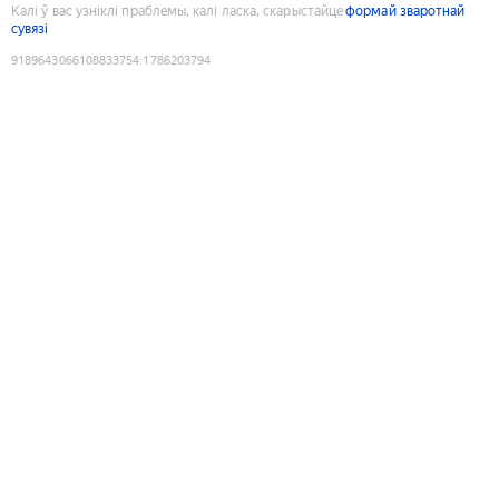
Калі ў вас узніклі праблемы, калі ласка, скарыстайце
формай зваротнай
сувязі
9189643066108833754
:
1786203794