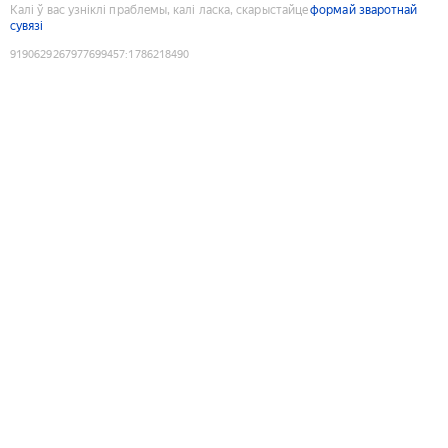
Калі ў вас узніклі праблемы, калі ласка, скарыстайце
формай зваротнай
сувязі
9190629267977699457
:
1786218490