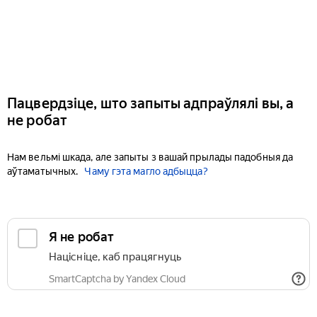
Пацвердзіце, што запыты адпраўлялі вы, а
не робат
Нам вельмі шкада, але запыты з вашай прылады падобныя да
аўтаматычных.
Чаму гэта магло адбыцца?
Я не робат
Націсніце, каб працягнуць
SmartCaptcha by Yandex Cloud