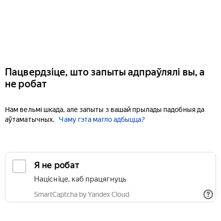
Пацвердзіце, што запыты адпраўлялі вы, а
не робат
Нам вельмі шкада, але запыты з вашай прылады падобныя да
аўтаматычных.
Чаму гэта магло адбыцца?
Я не робат
Націсніце, каб працягнуць
SmartCaptcha by Yandex Cloud