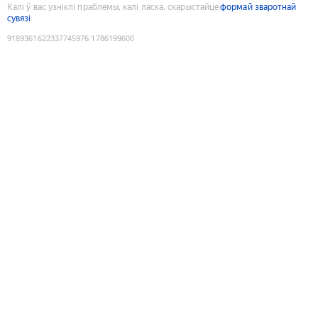
Калі ў вас узніклі праблемы, калі ласка, скарыстайце
формай зваротнай
сувязі
9189361622337745976
:
1786199600