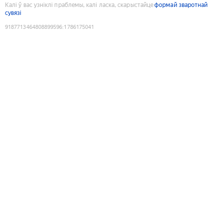
Калі ў вас узніклі праблемы, калі ласка, скарыстайце
формай зваротнай
сувязі
9187713464808899596
:
1786175041