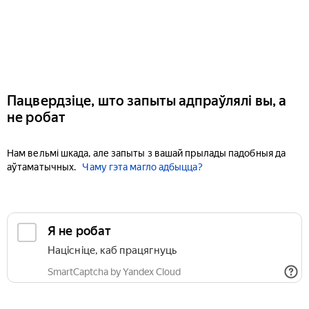
Пацвердзіце, што запыты адпраўлялі вы, а
не робат
Нам вельмі шкада, але запыты з вашай прылады падобныя да
аўтаматычных.
Чаму гэта магло адбыцца?
Я не робат
Націсніце, каб працягнуць
SmartCaptcha by Yandex Cloud