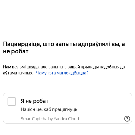
Пацвердзіце, што запыты адпраўлялі вы, а
не робат
Нам вельмі шкада, але запыты з вашай прылады падобныя да
аўтаматычных.
Чаму гэта магло адбыцца?
Я не робат
Націсніце, каб працягнуць
SmartCaptcha by Yandex Cloud