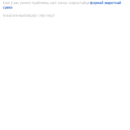
Калі ў вас узніклі праблемы, калі ласка, скарыстайце
формай зваротнай
сувязі
9183618914645590206
:
1786114027