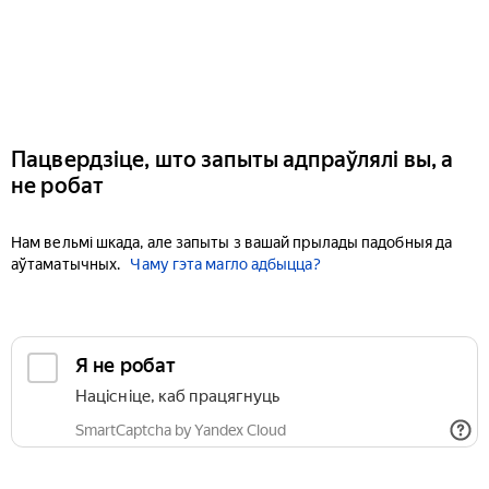
Пацвердзіце, што запыты адпраўлялі вы, а
не робат
Нам вельмі шкада, але запыты з вашай прылады падобныя да
аўтаматычных.
Чаму гэта магло адбыцца?
Я не робат
Націсніце, каб працягнуць
SmartCaptcha by Yandex Cloud