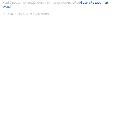
Калі ў вас узніклі праблемы, калі ласка, скарыстайце
формай зваротнай
сувязі
9182144016366583974
:
1786092049