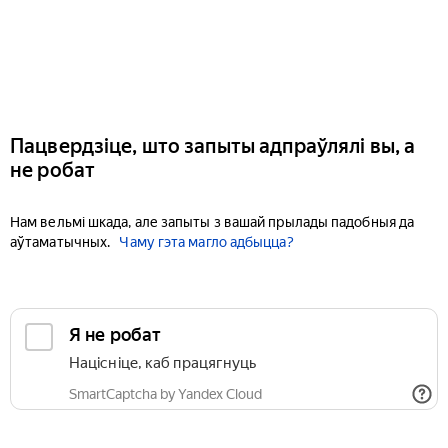
Пацвердзіце, што запыты адпраўлялі вы, а
не робат
Нам вельмі шкада, але запыты з вашай прылады падобныя да
аўтаматычных.
Чаму гэта магло адбыцца?
Я не робат
Націсніце, каб працягнуць
SmartCaptcha by Yandex Cloud