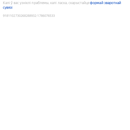
Калі ў вас узніклі праблемы, калі ласка, скарыстайце
формай зваротнай
сувязі
9181102730268288932
:
1786076533