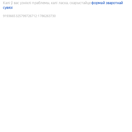
Калі ў вас узніклі праблемы, калі ласка, скарыстайце
формай зваротнай
сувязі
9193665325799726712
:
1786263730