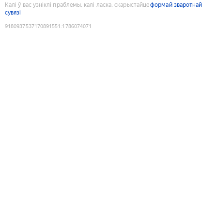
Калі ў вас узніклі праблемы, калі ласка, скарыстайце
формай зваротнай
сувязі
9180937537170891551
:
1786074071