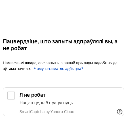
Пацвердзіце, што запыты адпраўлялі вы, а
не робат
Нам вельмі шкада, але запыты з вашай прылады падобныя да
аўтаматычных.
Чаму гэта магло адбыцца?
Я не робат
Націсніце, каб працягнуць
SmartCaptcha by Yandex Cloud