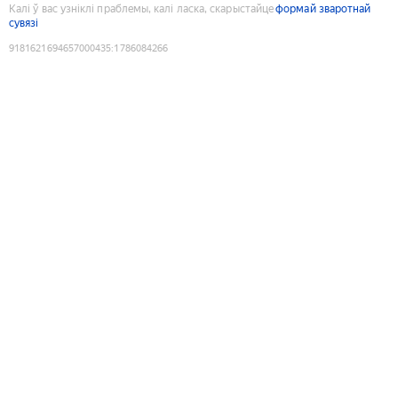
Калі ў вас узніклі праблемы, калі ласка, скарыстайце
формай зваротнай
сувязі
9181621694657000435
:
1786084266