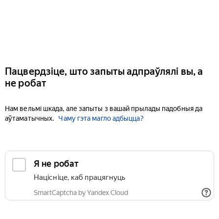
Пацвердзіце, што запыты адпраўлялі вы, а
не робат
Нам вельмі шкада, але запыты з вашай прылады падобныя да
аўтаматычных.
Чаму гэта магло адбыцца?
Я не робат
Націсніце, каб працягнуць
SmartCaptcha by Yandex Cloud