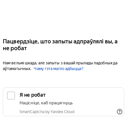
Пацвердзіце, што запыты адпраўлялі вы, а
не робат
Нам вельмі шкада, але запыты з вашай прылады падобныя да
аўтаматычных.
Чаму гэта магло адбыцца?
Я не робат
Націсніце, каб працягнуць
SmartCaptcha by Yandex Cloud