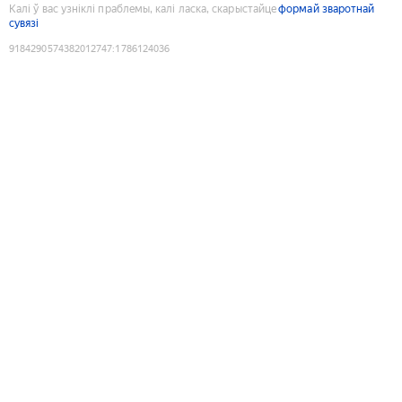
Калі ў вас узніклі праблемы, калі ласка, скарыстайце
формай зваротнай
сувязі
9184290574382012747
:
1786124036