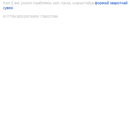
Калі ў вас узніклі праблемы, калі ласка, скарыстайце
формай зваротнай
сувязі
9177784385520076909
:
1786027086