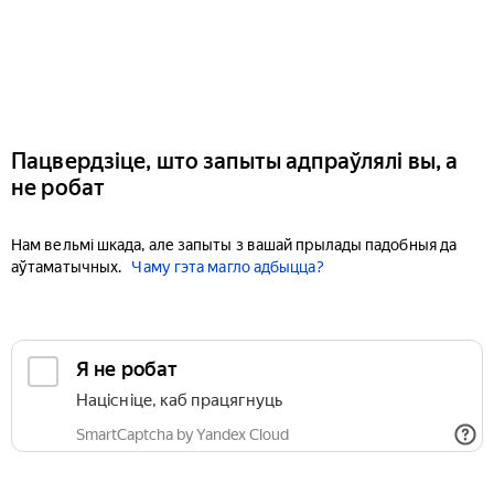
Пацвердзіце, што запыты адпраўлялі вы, а
не робат
Нам вельмі шкада, але запыты з вашай прылады падобныя да
аўтаматычных.
Чаму гэта магло адбыцца?
Я не робат
Націсніце, каб працягнуць
SmartCaptcha by Yandex Cloud