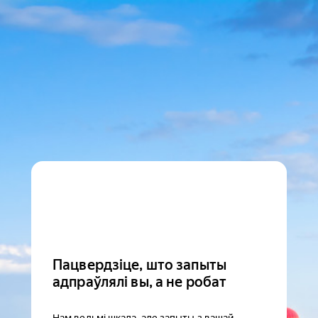
Пацвердзіце, што запыты
адпраўлялі вы, а не робат