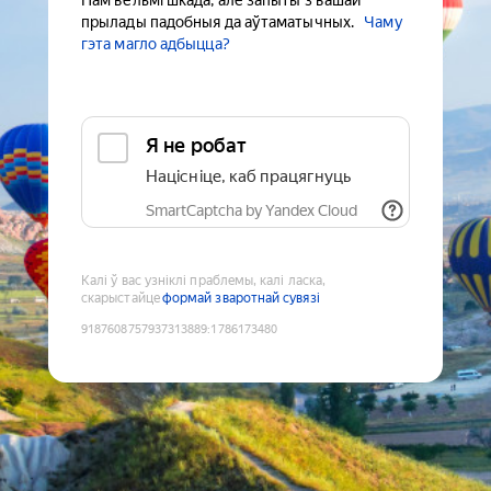
Нам вельмі шкада, але запыты з вашай
прылады падобныя да аўтаматычных.
Чаму
гэта магло адбыцца?
Я не робат
Націсніце, каб працягнуць
SmartCaptcha by Yandex Cloud
Калі ў вас узніклі праблемы, калі ласка,
скарыстайце
формай зваротнай сувязі
9187608757937313889
:
1786173480