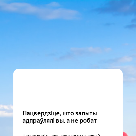
Пацвердзіце, што запыты
адпраўлялі вы, а не робат