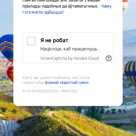
Нам вельмі шкада, але запыты з вашай
прылады падобныя да аўтаматычных.
Чаму
гэта магло адбыцца?
Я не робат
Націсніце, каб працягнуць
SmartCaptcha by Yandex Cloud
Калі ў вас узніклі праблемы, калі ласка,
скарыстайце
формай зваротнай сувязі
9179134230322632226
:
1786047200