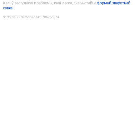
Калі ў вас узніклі праблемы, калі ласка, скарыстайце
формай зваротнай
сувязі
9193970227675587834
:
1786268274