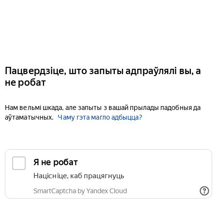
Пацвердзіце, што запыты адпраўлялі вы, а
не робат
Нам вельмі шкада, але запыты з вашай прылады падобныя да
аўтаматычных.
Чаму гэта магло адбыцца?
Я не робат
Націсніце, каб працягнуць
SmartCaptcha by Yandex Cloud