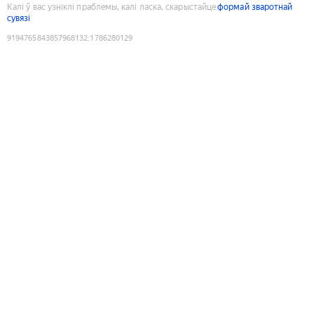
Калі ў вас узніклі праблемы, калі ласка, скарыстайце
формай зваротнай
сувязі
9194765843857968132
:
1786280129