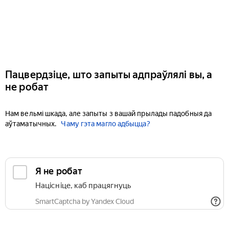
Пацвердзіце, што запыты адпраўлялі вы, а
не робат
Нам вельмі шкада, але запыты з вашай прылады падобныя да
аўтаматычных.
Чаму гэта магло адбыцца?
Я не робат
Націсніце, каб працягнуць
SmartCaptcha by Yandex Cloud