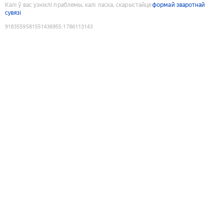
Калі ў вас узніклі праблемы, калі ласка, скарыстайце
формай зваротнай
сувязі
9183559581551436955
:
1786113143