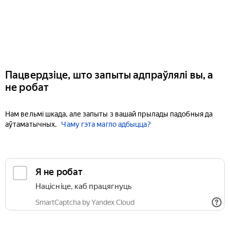
Пацвердзіце, што запыты адпраўлялі вы, а
не робат
Нам вельмі шкада, але запыты з вашай прылады падобныя да
аўтаматычных.
Чаму гэта магло адбыцца?
Я не робат
Націсніце, каб працягнуць
SmartCaptcha by Yandex Cloud