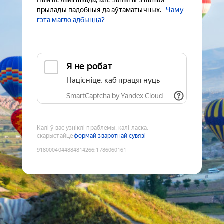
Нам вельмі шкада, але запыты з вашай
прылады падобныя да аўтаматычных.
Чаму
гэта магло адбыцца?
Я не робат
Націсніце, каб працягнуць
SmartCaptcha by Yandex Cloud
Калі ў вас узніклі праблемы, калі ласка,
скарыстайце
формай зваротнай сувязі
9180004044884814266
:
1786060161