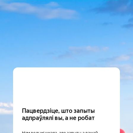
Пацвердзіце, што запыты
адпраўлялі вы, а не робат