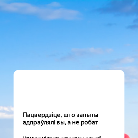
Пацвердзіце, што запыты
адпраўлялі вы, а не робат