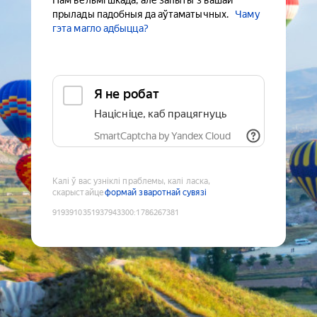
Нам вельмі шкада, але запыты з вашай
прылады падобныя да аўтаматычных.
Чаму
гэта магло адбыцца?
Я не робат
Націсніце, каб працягнуць
SmartCaptcha by Yandex Cloud
Калі ў вас узніклі праблемы, калі ласка,
скарыстайце
формай зваротнай сувязі
9193910351937943300
:
1786267381