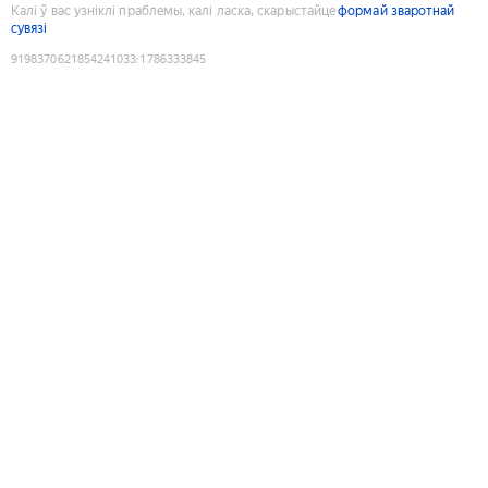
Калі ў вас узніклі праблемы, калі ласка, скарыстайце
формай зваротнай
сувязі
9198370621854241033
:
1786333845