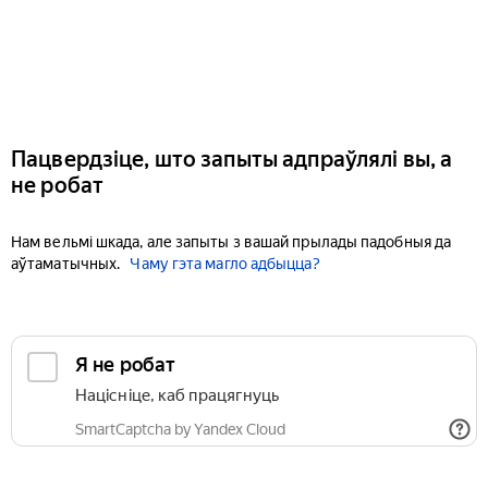
Пацвердзіце, што запыты адпраўлялі вы, а
не робат
Нам вельмі шкада, але запыты з вашай прылады падобныя да
аўтаматычных.
Чаму гэта магло адбыцца?
Я не робат
Націсніце, каб працягнуць
SmartCaptcha by Yandex Cloud