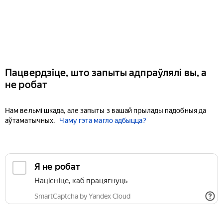
Пацвердзіце, што запыты адпраўлялі вы, а
не робат
Нам вельмі шкада, але запыты з вашай прылады падобныя да
аўтаматычных.
Чаму гэта магло адбыцца?
Я не робат
Націсніце, каб працягнуць
SmartCaptcha by Yandex Cloud