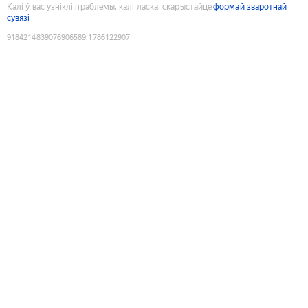
Калі ў вас узніклі праблемы, калі ласка, скарыстайце
формай зваротнай
сувязі
9184214839076906589
:
1786122907