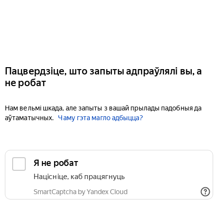
Пацвердзіце, што запыты адпраўлялі вы, а
не робат
Нам вельмі шкада, але запыты з вашай прылады падобныя да
аўтаматычных.
Чаму гэта магло адбыцца?
Я не робат
Націсніце, каб працягнуць
SmartCaptcha by Yandex Cloud