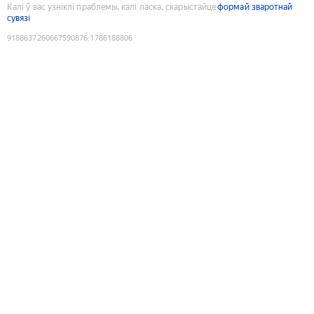
Калі ў вас узніклі праблемы, калі ласка, скарыстайце
формай зваротнай
сувязі
9188637260667590876
:
1786188806