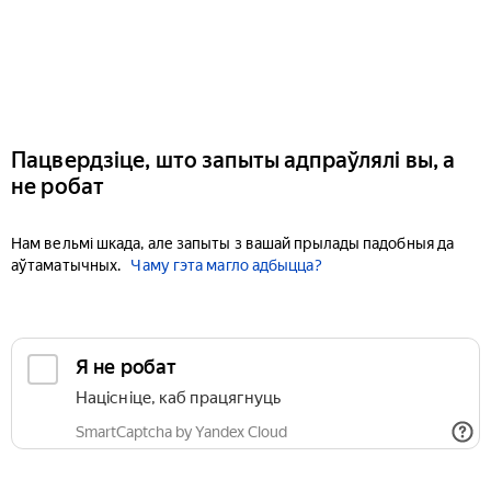
Пацвердзіце, што запыты адпраўлялі вы, а
не робат
Нам вельмі шкада, але запыты з вашай прылады падобныя да
аўтаматычных.
Чаму гэта магло адбыцца?
Я не робат
Націсніце, каб працягнуць
SmartCaptcha by Yandex Cloud