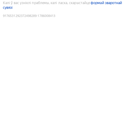
Калі ў вас узніклі праблемы, калі ласка, скарыстайце
формай зваротнай
сувязі
9176531292372498289
:
1786008413