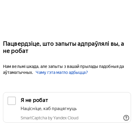
Пацвердзіце, што запыты адпраўлялі вы, а
не робат
Нам вельмі шкада, але запыты з вашай прылады падобныя да
аўтаматычных.
Чаму гэта магло адбыцца?
Я не робат
Націсніце, каб працягнуць
SmartCaptcha by Yandex Cloud