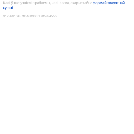
Калі ў вас узніклі праблемы, калі ласка, скарыстайце
формай зваротнай
сувязі
9175601345785168908
:
1785994556