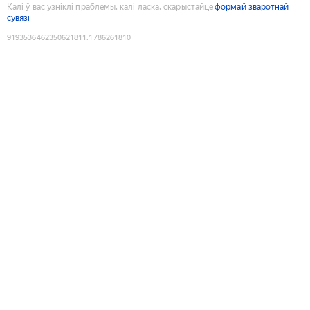
Калі ў вас узніклі праблемы, калі ласка, скарыстайце
формай зваротнай
сувязі
9193536462350621811
:
1786261810