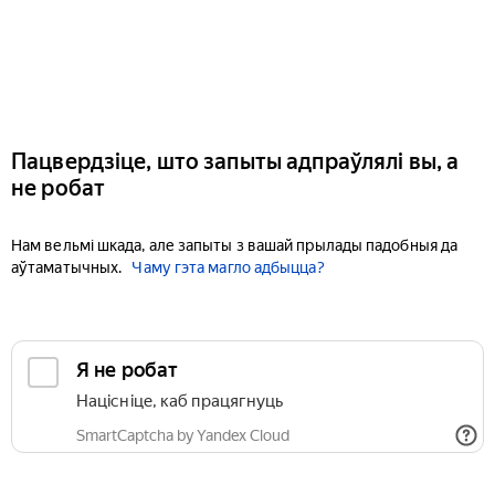
Пацвердзіце, што запыты адпраўлялі вы, а
не робат
Нам вельмі шкада, але запыты з вашай прылады падобныя да
аўтаматычных.
Чаму гэта магло адбыцца?
Я не робат
Націсніце, каб працягнуць
SmartCaptcha by Yandex Cloud