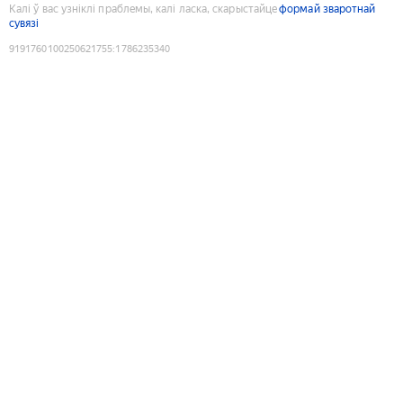
Калі ў вас узніклі праблемы, калі ласка, скарыстайце
формай зваротнай
сувязі
9191760100250621755
:
1786235340