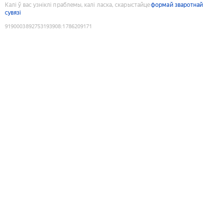
Калі ў вас узніклі праблемы, калі ласка, скарыстайце
формай зваротнай
сувязі
9190003892753193908
:
1786209171