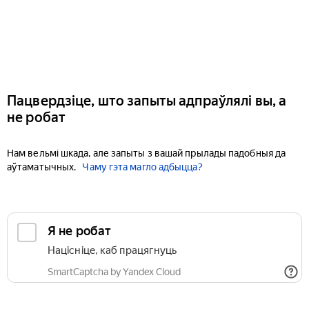
Пацвердзіце, што запыты адпраўлялі вы, а
не робат
Нам вельмі шкада, але запыты з вашай прылады падобныя да
аўтаматычных.
Чаму гэта магло адбыцца?
Я не робат
Націсніце, каб працягнуць
SmartCaptcha by Yandex Cloud