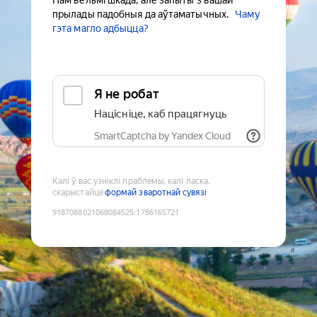
Нам вельмі шкада, але запыты з вашай
прылады падобныя да аўтаматычных.
Чаму
гэта магло адбыцца?
Я не робат
Націсніце, каб працягнуць
SmartCaptcha by Yandex Cloud
Калі ў вас узніклі праблемы, калі ласка,
скарыстайце
формай зваротнай сувязі
9187088021068084525
:
1786165721