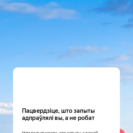
Пацвердзіце, што запыты
адпраўлялі вы, а не робат