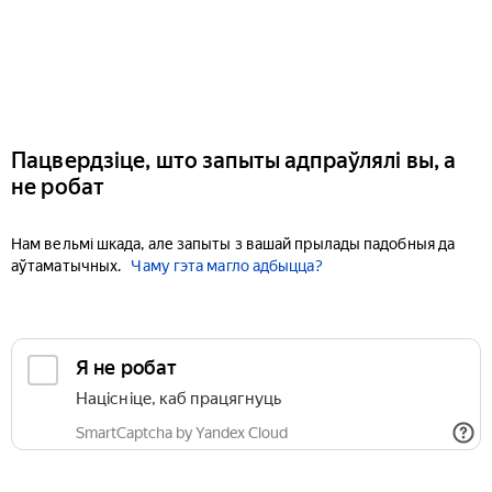
Пацвердзіце, што запыты адпраўлялі вы, а
не робат
Нам вельмі шкада, але запыты з вашай прылады падобныя да
аўтаматычных.
Чаму гэта магло адбыцца?
Я не робат
Націсніце, каб працягнуць
SmartCaptcha by Yandex Cloud