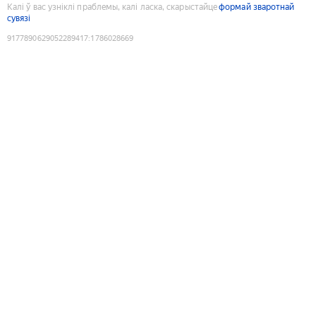
Калі ў вас узніклі праблемы, калі ласка, скарыстайце
формай зваротнай
сувязі
9177890629052289417
:
1786028669