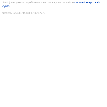
Калі ў вас узніклі праблемы, калі ласка, скарыстайце
формай зваротнай
сувязі
9193937026033715408
:
1786267779