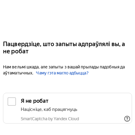
Пацвердзіце, што запыты адпраўлялі вы, а
не робат
Нам вельмі шкада, але запыты з вашай прылады падобныя да
аўтаматычных.
Чаму гэта магло адбыцца?
Я не робат
Націсніце, каб працягнуць
SmartCaptcha by Yandex Cloud