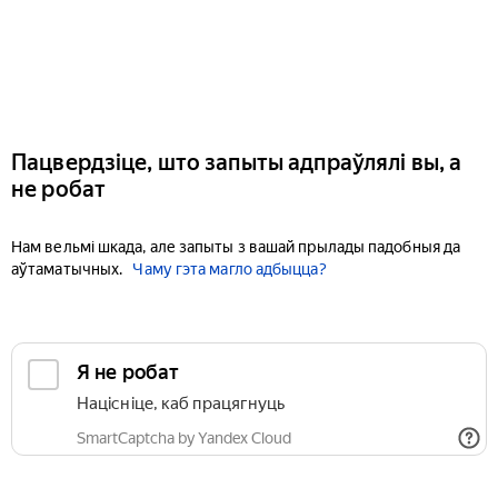
Пацвердзіце, што запыты адпраўлялі вы, а
не робат
Нам вельмі шкада, але запыты з вашай прылады падобныя да
аўтаматычных.
Чаму гэта магло адбыцца?
Я не робат
Націсніце, каб працягнуць
SmartCaptcha by Yandex Cloud