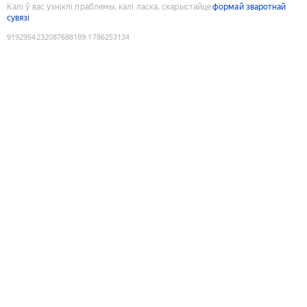
Калі ў вас узніклі праблемы, калі ласка, скарыстайце
формай зваротнай
сувязі
9192954232087688189
:
1786253134