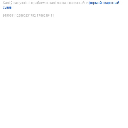
Калі ў вас узніклі праблемы, калі ласка, скарыстайце
формай зваротнай
сувязі
9190691128860231792
:
1786219411