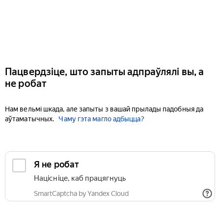
Пацвердзіце, што запыты адпраўлялі вы, а
не робат
Нам вельмі шкада, але запыты з вашай прылады падобныя да
аўтаматычных.
Чаму гэта магло адбыцца?
Я не робат
Націсніце, каб працягнуць
SmartCaptcha by Yandex Cloud