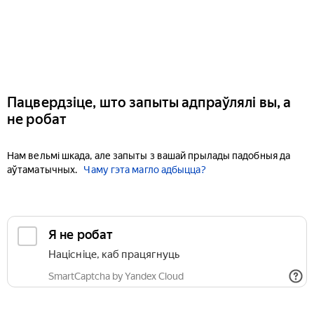
Пацвердзіце, што запыты адпраўлялі вы, а
не робат
Нам вельмі шкада, але запыты з вашай прылады падобныя да
аўтаматычных.
Чаму гэта магло адбыцца?
Я не робат
Націсніце, каб працягнуць
SmartCaptcha by Yandex Cloud