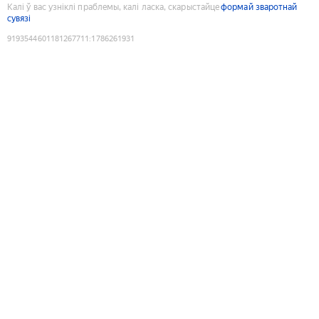
Калі ў вас узніклі праблемы, калі ласка, скарыстайце
формай зваротнай
сувязі
9193544601181267711
:
1786261931