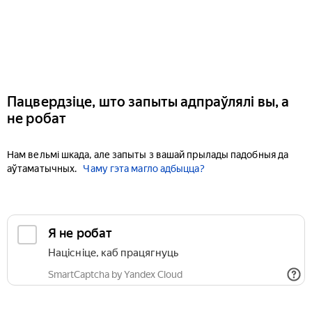
Пацвердзіце, што запыты адпраўлялі вы, а
не робат
Нам вельмі шкада, але запыты з вашай прылады падобныя да
аўтаматычных.
Чаму гэта магло адбыцца?
Я не робат
Націсніце, каб працягнуць
SmartCaptcha by Yandex Cloud