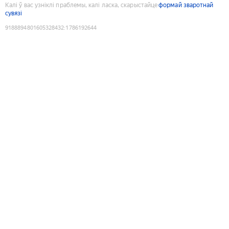
Калі ў вас узніклі праблемы, калі ласка, скарыстайце
формай зваротнай
сувязі
9188894801605328432
:
1786192644