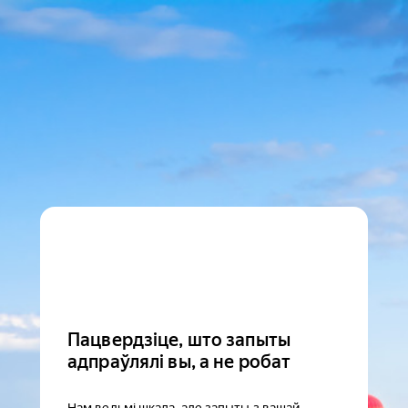
Пацвердзіце, што запыты
адпраўлялі вы, а не робат