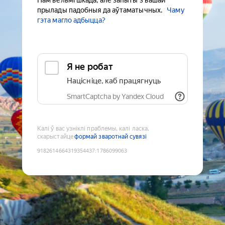
Нам вельмі шкада, але запыты з вашай
прылады падобныя да аўтаматычных.
Чаму
гэта магло адбыцца?
Я не робат
Націсніце, каб працягнуць
SmartCaptcha by Yandex Cloud
Калі ў вас узніклі праблемы, калі ласка,
скарыстайце
формай зваротнай сувязі
9182614664319354437
:
1786099063